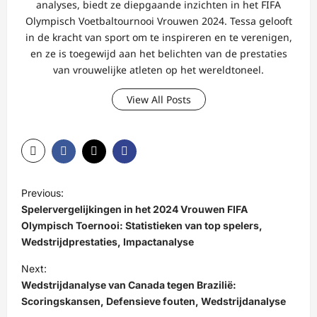
analyses, biedt ze diepgaande inzichten in het FIFA
Olympisch Voetbaltournooi Vrouwen 2024. Tessa gelooft
in de kracht van sport om te inspireren en te verenigen,
en ze is toegewijd aan het belichten van de prestaties
van vrouwelijke atleten op het wereldtoneel.
View All Posts
P
Previous:
o
Spelervergelijkingen in het 2024 Vrouwen FIFA
s
Olympisch Toernooi: Statistieken van top spelers,
Wedstrijdprestaties, Impactanalyse
t
Next:
n
Wedstrijdanalyse van Canada tegen Brazilië:
a
Scoringskansen, Defensieve fouten, Wedstrijdanalyse
v