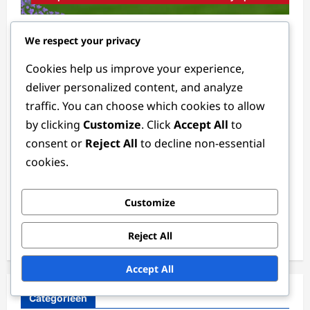
Prestaties van het Braziliaanse
We respect your privacy
Vrouwenelftal: Tactische Benadering,
Cookies help us improve your experience,
Uitzonderlijke Wedstrijden, Bijdragen van
deliver personalized content, and analyze
Spelers
traffic. You can choose which cookies to allow
Tessa Langford
3 months ago
0
by clicking
Customize
. Click
Accept All
to
consent or
Reject All
to decline non-essential
Links
cookies.
Contact
Customize
Over
Reject All
Bladeren
Accept All
Categorieën