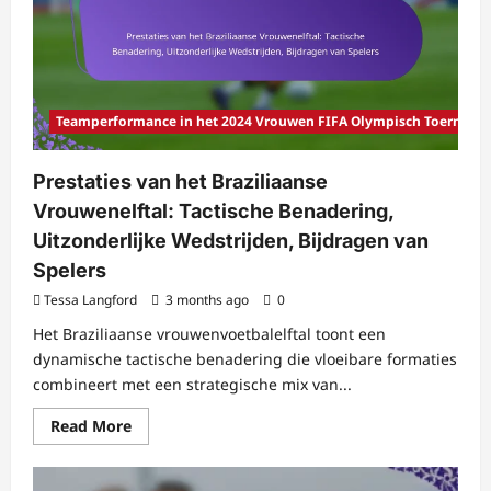
Aanvallende
Vaardigheden,
Defensieve
Organisatie,
Wedstrijdanalyses
Teamperformance in het 2024 Vrouwen FIFA Olympisch Toernooi
Prestaties van het Braziliaanse
Vrouwenelftal: Tactische Benadering,
Uitzonderlijke Wedstrijden, Bijdragen van
Spelers
Tessa Langford
3 months ago
0
Het Braziliaanse vrouwenvoetbalelftal toont een
dynamische tactische benadering die vloeibare formaties
combineert met een strategische mix van...
Read
Read More
more
about
Prestaties
van