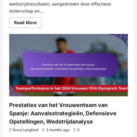
wedstrijdresultaten, aangedreven door effectieve
leiderschap en...
Read
Read More
more
about
Zweedse
Vrouwen
Team
Prestatie:
Team
Dynamiek,
Wedstrijdresultaten,
Speler
Evaluaties
Teamperformance in het 2024 Vrouwen FIFA Olympisch Toernooi
Prestaties van het Vrouwenteam van
Spanje: Aanvalsstrategieën, Defensieve
Opstellingen, Wedstrijdanalyse
Tessa Langford
3 months ago
0