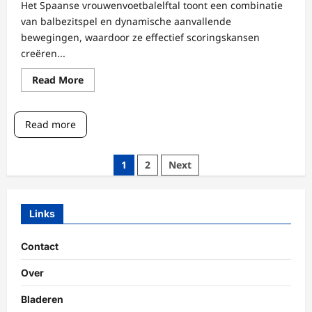
Het Spaanse vrouwenvoetbalelftal toont een combinatie
van balbezitspel en dynamische aanvallende
bewegingen, waardoor ze effectief scoringskansen
creëren...
Read
Read More
more
about
Prestaties
van
Read more
het
Vrouwenteam
van
Spanje:
Posts
1
2
Next
Aanvalsstrategieën,
Defensieve
pagination
Opstellingen,
Wedstrijdanalyse
Links
Contact
Over
Bladeren