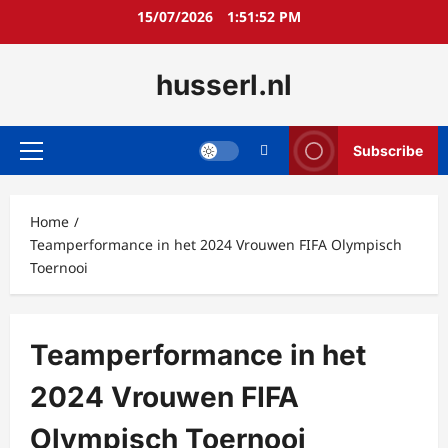
Skip
15/07/2026
1:51:53 PM
to
content
husserl.nl
Subscribe
Primary
Menu
Home
Teamperformance in het 2024 Vrouwen FIFA Olympisch
Toernooi
Teamperformance in het
2024 Vrouwen FIFA
Olympisch Toernooi