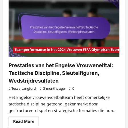
van
het
Nigeriaanse
Vrouwenelftal:
Tactische
Sterkte,
Sleutelmomenten,
Bijdragen
van
Spelers
Teamperformance in het 2024 Vrouwen FIFA Olympisch Toernooi
Prestaties van het Engelse Vrouwenelftal:
Tactische Discipline, Sleutelfiguren,
Wedstrijdresultaten
Tessa Langford
3 months ago
0
Het Engelse vrouwenvoetbalteam heeft opmerkelijke
tactische discipline getoond, gekenmerkt door
gestructureerd spel en strategische formaties die hun...
Read
Read More
more