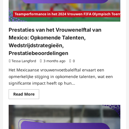
Teamperformance in het 2024 Vrouwen FIFA Olympisch Toernooi
Prestaties van het Vrouwenelftal van
Mexico: Opkomende Talenten,
Wedstrijdstrategieën,
Prestatiebeoordelingen
Tessa Langford
3 months ago
0
Het Mexicaanse vrouwenvoetbalelftal ervaart een
opmerkelijke stijging in opkomende talenten, wat een
significante impact heeft op hun...
Read
Read More
more
about
Prestaties
van
het
Vrouwenelftal
van
Mexico: