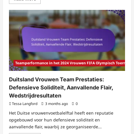
more
about
Prestaties
van
het
Amerikaanse
Vrouwenelftal:
Sterke
punten,
Zwakke
punten,
Sleutelfiguren
Teamperformance in het 2024 Vrouwen FIFA Olympisch Toernooi
Duitsland Vrouwen Team Prestaties:
Defensieve Soliditeit, Aanvallende Flair,
Wedstrijdresultaten
Tessa Langford
3 months ago
0
Het Duitse vrouwenvoetbalelftal heeft een reputatie
opgebouwd voor hun defensieve soliditeit en
aanvallende flair, waarbij ze georganiseerde...