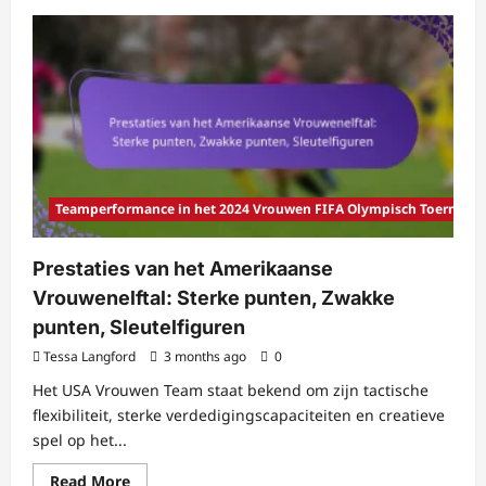
about
Prestaties
van
het
Engelse
Vrouwenelftal:
Tactische
Discipline,
Sleutelfiguren,
Wedstrijdresultaten
Teamperformance in het 2024 Vrouwen FIFA Olympisch Toernooi
Prestaties van het Amerikaanse
Vrouwenelftal: Sterke punten, Zwakke
punten, Sleutelfiguren
Tessa Langford
3 months ago
0
Het USA Vrouwen Team staat bekend om zijn tactische
flexibiliteit, sterke verdedigingscapaciteiten en creatieve
spel op het...
Read
Read More