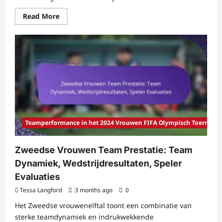
Read
Read More
more
about
Prestaties
van
het
Vrouwenelftal
van
Italië:
Tactische
Evolutie,
Uitblinkende
Spelers,
Wedstrijdprestaties
Teamperformance in het 2024 Vrouwen FIFA Olympisch Toernooi
Zweedse Vrouwen Team Prestatie: Team
Dynamiek, Wedstrijdresultaten, Speler
Evaluaties
Tessa Langford
3 months ago
0
Het Zweedse vrouwenelftal toont een combinatie van
sterke teamdynamiek en indrukwekkende