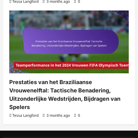
Tessa Langford
3 months ago
0
Teamperformance in het 2024 Vrouwen FIFA Olympisch Toernooi
Prestaties van het Braziliaanse
Vrouwenelftal: Tactische Benadering,
Uitzonderlijke Wedstrijden, Bijdragen van
Spelers
Tessa Langford
3 months ago
0