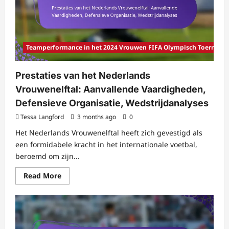
Opkomende
Talenten,
Wedstrijdstrategieën,
Prestatiebeoordelingen
Teamperformance in het 2024 Vrouwen FIFA Olympisch Toernooi
Prestaties van het Nederlands
Vrouwenelftal: Aanvallende Vaardigheden,
Defensieve Organisatie, Wedstrijdanalyses
Tessa Langford
3 months ago
0
Het Nederlands Vrouwenelftal heeft zich gevestigd als
een formidabele kracht in het internationale voetbal,
beroemd om zijn...
Read
Read More
more
about
Prestaties
van
het
Nederlands
Vrouwenelftal: