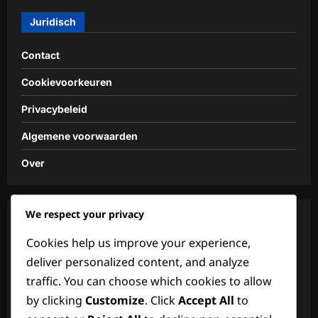
Juridisch
Contact
Cookievoorkeuren
Privacybeleid
Algemene voorwaarden
Over
We respect your privacy
Categorieën
Cookies help us improve your experience,
Spelersstatistieken in het 2024 Vrouwen FIFA Olympisch
deliver personalized content, and analyze
Toernooi
traffic. You can choose which cookies to allow
by clicking
Customize
. Click
Accept All
to
Teamperformance in het 2024 Vrouwen FIFA Olympisch
Toernooi