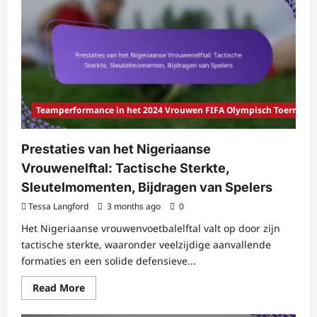
het
Braziliaanse
Vrouwenelftal:
Tactische
Benadering,
Uitzonderlijke
Wedstrijden,
Bijdragen
van
Spelers
Teamperformance in het 2024 Vrouwen FIFA Olympisch Toernooi
Prestaties van het Nigeriaanse
Vrouwenelftal: Tactische Sterkte,
Sleutelmomenten, Bijdragen van Spelers
Tessa Langford
3 months ago
0
Het Nigeriaanse vrouwenvoetbalelftal valt op door zijn
tactische sterkte, waaronder veelzijdige aanvallende
formaties en een solide defensieve...
Read
Read More
more
about
Prestaties