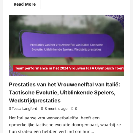
Read
Read More
more
about
Duitsland
Vrouwen
Team
Prestaties:
Defensieve
Soliditeit,
Aanvallende
Flair,
Wedstrijdresultaten
Teamperformance in het 2024 Vrouwen FIFA Olympisch Toernooi
Prestaties van het Vrouwenelftal van Italië:
Tactische Evolutie, Uitblinkende Spelers,
Wedstrijdprestaties
Tessa Langford
3 months ago
0
Het Italiaanse vrouwenvoetbalelftal heeft een
opmerkelijke tactische evolutie doorgemaakt, waarbij ze
hun strategieën hebben verfijnd om hun...