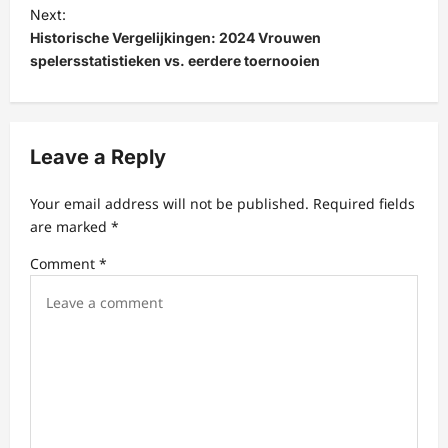
t
Next:
Historische Vergelijkingen: 2024 Vrouwen
n
spelersstatistieken vs. eerdere toernooien
a
v
i
Leave a Reply
g
a
Your email address will not be published.
Required fields
t
are marked
*
i
Comment
*
o
n