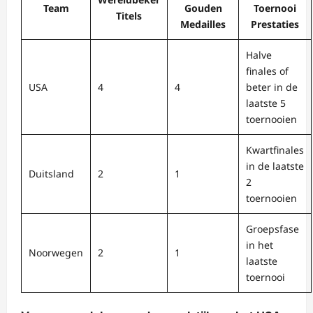
Team
Gouden
Toernooi
Titels
Medailles
Prestaties
Halve
finales of
USA
4
4
beter in de
laatste 5
toernooien
Kwartfinales
in de laatste
Duitsland
2
1
2
toernooien
Groepsfase
in het
Noorwegen
2
1
laatste
toernooi