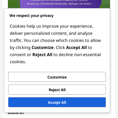
We respect your privacy
Teamperformance in het 2024 Vrouwen FIFA Olympisch Toernooi
Cookies help us improve your experience,
deliver personalized content, and analyze
Prestaties van het Braziliaanse
traffic. You can choose which cookies to allow
Vrouwenelftal: Tactische Benadering,
by clicking
Customize
. Click
Accept All
to
Uitzonderlijke Wedstrijden, Bijdragen van
consent or
Reject All
to decline non-essential
Spelers
cookies.
Tessa Langford
3 months ago
0
Customize
Links
Reject All
Contact
Accept All
Over
Bladeren