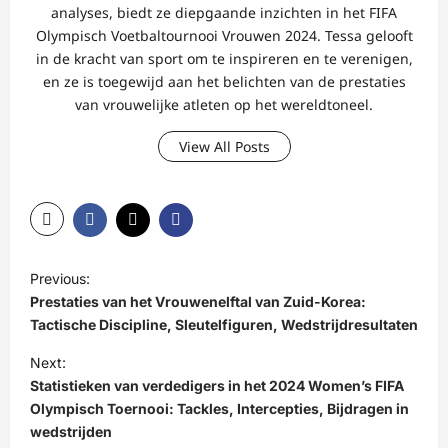
analyses, biedt ze diepgaande inzichten in het FIFA
Olympisch Voetbaltournooi Vrouwen 2024. Tessa gelooft
in de kracht van sport om te inspireren en te verenigen,
en ze is toegewijd aan het belichten van de prestaties
van vrouwelijke atleten op het wereldtoneel.
View All Posts
P
Previous:
o
Prestaties van het Vrouwenelftal van Zuid-Korea:
s
Tactische Discipline, Sleutelfiguren, Wedstrijdresultaten
t
Next:
Statistieken van verdedigers in het 2024 Women’s FIFA
n
Olympisch Toernooi: Tackles, Intercepties, Bijdragen in
a
wedstrijden