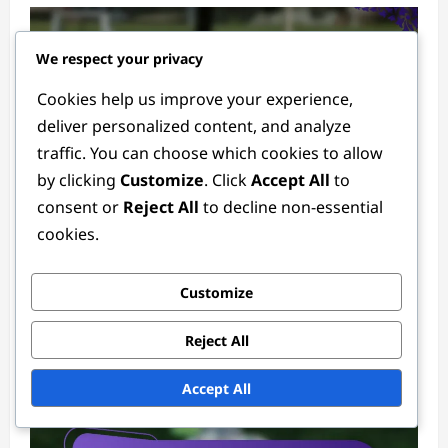
We respect your privacy
Cookies help us improve your experience,
deliver personalized content, and analyze
traffic. You can choose which cookies to allow
by clicking
Customize
. Click
Accept All
to
Spelersstatistieken in het 2024 Vrouwen FIFA Olympisch Toernooi
consent or
Reject All
to decline non-essential
cookies.
Impact van vervangingen op
spelersstatistieken in het 2024 Vrouwen
Customize
FIFA Olympisch Toernooi: Analyse,
Wedstrijdresultaten, Spelerbijdragen
Reject All
Tessa Langford
3 months ago
0
Accept All