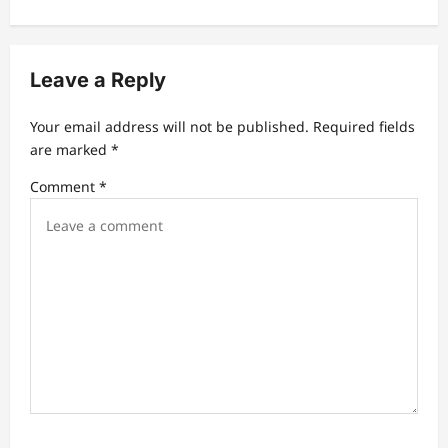
v
i
g
Leave a Reply
a
t
Your email address will not be published.
Required fields
are marked
*
i
Comment
*
o
n