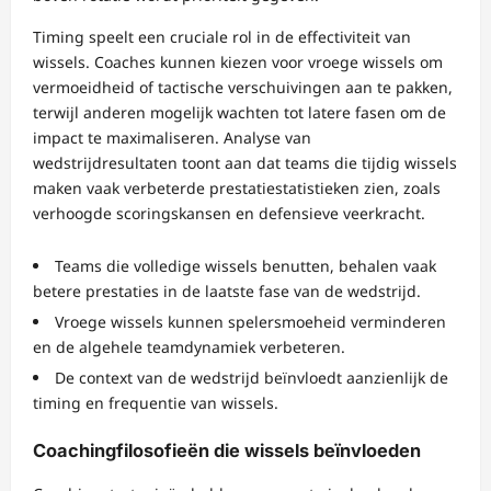
Timing speelt een cruciale rol in de effectiviteit van
wissels. Coaches kunnen kiezen voor vroege wissels om
vermoeidheid of tactische verschuivingen aan te pakken,
terwijl anderen mogelijk wachten tot latere fasen om de
impact te maximaliseren. Analyse van
wedstrijdresultaten toont aan dat teams die tijdig wissels
maken vaak verbeterde prestatiestatistieken zien, zoals
verhoogde scoringskansen en defensieve veerkracht.
Teams die volledige wissels benutten, behalen vaak
betere prestaties in de laatste fase van de wedstrijd.
Vroege wissels kunnen spelersmoeheid verminderen
en de algehele teamdynamiek verbeteren.
De context van de wedstrijd beïnvloedt aanzienlijk de
timing en frequentie van wissels.
Coachingfilosofieën die wissels beïnvloeden