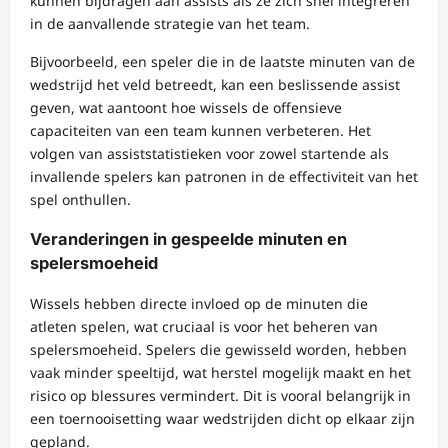
kunnen bijdragen aan assists als ze zich snel integreren
in de aanvallende strategie van het team.
Bijvoorbeeld, een speler die in de laatste minuten van de
wedstrijd het veld betreedt, kan een beslissende assist
geven, wat aantoont hoe wissels de offensieve
capaciteiten van een team kunnen verbeteren. Het
volgen van assiststatistieken voor zowel startende als
invallende spelers kan patronen in de effectiviteit van het
spel onthullen.
Veranderingen in gespeelde minuten en
spelersmoeheid
Wissels hebben directe invloed op de minuten die
atleten spelen, wat cruciaal is voor het beheren van
spelersmoeheid. Spelers die gewisseld worden, hebben
vaak minder speeltijd, wat herstel mogelijk maakt en het
risico op blessures vermindert. Dit is vooral belangrijk in
een toernooisetting waar wedstrijden dicht op elkaar zijn
gepland.