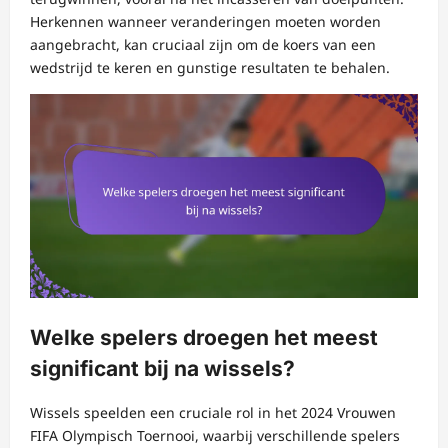
Herkennen wanneer veranderingen moeten worden
aangebracht, kan cruciaal zijn om de koers van een
wedstrijd te keren en gunstige resultaten te behalen.
Welke spelers droegen het meest
significant bij na wissels?
Wissels speelden een cruciale rol in het 2024 Vrouwen
FIFA Olympisch Toernooi, waarbij verschillende spelers