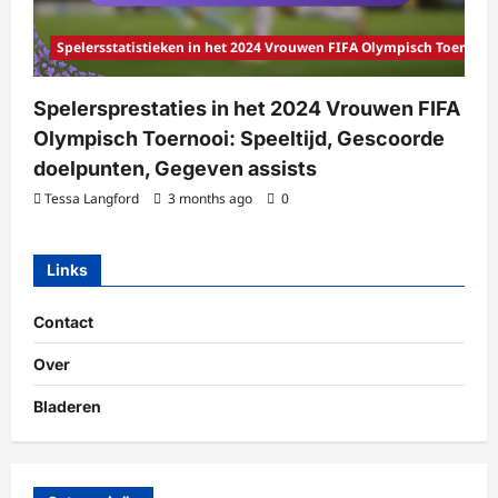
Spelersstatistieken in het 2024 Vrouwen FIFA Olympisch Toernooi
Spelersprestaties in het 2024 Vrouwen FIFA
Olympisch Toernooi: Speeltijd, Gescoorde
doelpunten, Gegeven assists
Tessa Langford
3 months ago
0
Links
Contact
Over
Bladeren