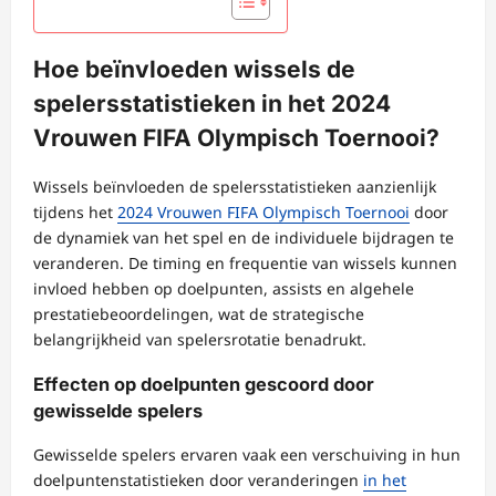
Hoe beïnvloeden wissels de
spelersstatistieken in het 2024
Vrouwen FIFA Olympisch Toernooi?
Wissels beïnvloeden de spelersstatistieken aanzienlijk
tijdens het
2024 Vrouwen FIFA Olympisch Toernooi
door
de dynamiek van het spel en de individuele bijdragen te
veranderen. De timing en frequentie van wissels kunnen
invloed hebben op doelpunten, assists en algehele
prestatiebeoordelingen, wat de strategische
belangrijkheid van spelersrotatie benadrukt.
Effecten op doelpunten gescoord door
gewisselde spelers
Gewisselde spelers ervaren vaak een verschuiving in hun
doelpuntenstatistieken door veranderingen
in het