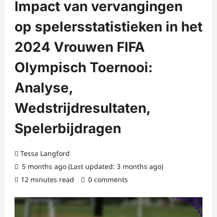
Impact van vervangingen
op spelersstatistieken in het
2024 Vrouwen FIFA
Olympisch Toernooi:
Analyse,
Wedstrijdresultaten,
Spelerbijdragen
Tessa Langford
5 months ago (Last updated: 3 months ago)
12 minutes read
0 comments