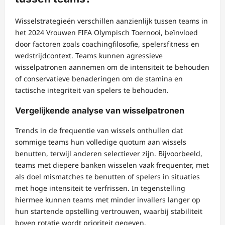
Wisselstrategieën verschillen aanzienlijk tussen teams in
het 2024 Vrouwen FIFA Olympisch Toernooi, beïnvloed
door factoren zoals coachingfilosofie, spelersfitness en
wedstrijdcontext. Teams kunnen agressieve
wisselpatronen aannemen om de intensiteit te behouden
of conservatieve benaderingen om de stamina en
tactische integriteit van spelers te behouden.
Vergelijkende analyse van wisselpatronen
Trends in de frequentie van wissels onthullen dat
sommige teams hun volledige quotum aan wissels
benutten, terwijl anderen selectiever zijn. Bijvoorbeeld,
teams met diepere banken wisselen vaak frequenter, met
als doel mismatches te benutten of spelers in situaties
met hoge intensiteit te verfrissen. In tegenstelling
hiermee kunnen teams met minder invallers langer op
hun startende opstelling vertrouwen, waarbij stabiliteit
boven rotatie wordt prioriteit gegeven.