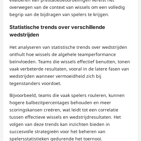
overwegen van de context van wissels om een volledig
begrip van de bijdragen van spelers te krijgen.
Statistische trends over verschillende
wedstrijden
Het analyseren van statistische trends over wedstrijden
onthult hoe wissels de algehele teamperformance
beïnvloeden. Teams die wissels effectief benutten, tonen
vaak verbeterde resultaten, vooral in de latere fasen van
wedstrijden wanneer vermoeidheid zich bij
tegenstanders voordoet.
Bijvoorbeeld, teams die vaak spelers rouleren, kunnen
hogere balbezitpercentages behouden en meer
scoringskansen creëren, wat leidt tot een correlatie
tussen effectieve wissels en wedstrijdresultaten. Het
volgen van deze trends kan inzichten bieden in
succesvolle strategieën voor het beheren van
spelersstatistieken gedurende het toernooi.