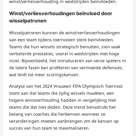
winst/verliesverhouding in wedstrijden beïnvloeden.
Winst/verliesverhoudingen beïnvloed door
wisselpatronen
Wisselpatronen kunnen de winst/verliesverhoudingen
van een team tijdens toernooien sterk beïnvloeden.
Teams die hun wissels strategisch benutten, zien vaak
verbeterde prestaties, vooral in wedstrijden met hoge
inzet. Bijvoorbeeld, het introduceren van verse spelers in
de latere fasen kan profiteren van vermoeide defensies,
wat leidt tot meer scoringskansen.
Analyse van het 2024 Vrouwen FIFA Olympisch Toernooi
toont aan dat teams die tijdig wissels maakten, een
hogere winstverhouding hadden in vergelijking met
teams die dat niet deden. Deze trend benadrukt het
belang van coaches die herkennen wanneer ze
veranderingen moeten aanbrengen om de kansen op
succes van hun team te maximaliseren.