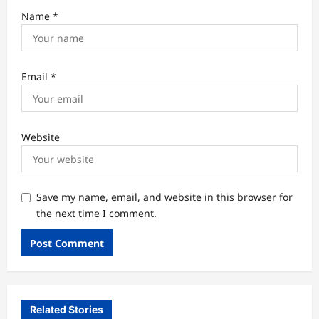
Name
*
Email
*
Website
Save my name, email, and website in this browser for
the next time I comment.
Related Stories