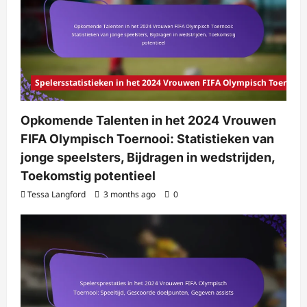
Spelersstatistieken in het 2024 Vrouwen FIFA Olympisch Toernooi
Opkomende Talenten in het 2024 Vrouwen
FIFA Olympisch Toernooi: Statistieken van
jonge speelsters, Bijdragen in wedstrijden,
Toekomstig potentieel
Tessa Langford
3 months ago
0